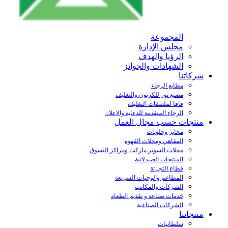
المجموعة
مجلس الإدارة
الرؤيا والهدف
الشهادات والجوائز
شركاتنا
مطابع الرجاء
مصنع نور للكرتون والتغليف
فافا لملصقات التغليف
الرجاء المتقدمة للدعاية والاعلان
منتجات حسب مجال العمل
مخابز وحلويات
المقاهي ومحلات القهوه
محلات السوبر ماركت ومراكز التسوق
المنتجات الصيدلانية
قطاع التجزئة
المطاعم والوجبات السريعة
الشركات والمكاتب
خدمات صناعة و تقديم الطعام
الشركات الصناعية
منتجاتنا
سلطانيات